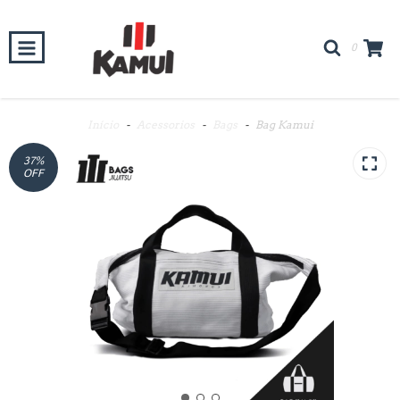
0
Início
-
Acessorios
-
Bags
-
Bag Kamui
37
%
OFF